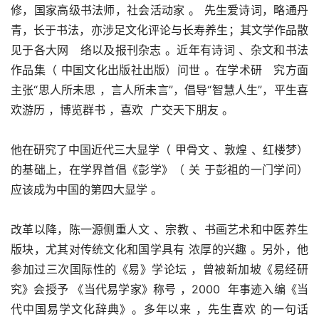
修，国家高级书法师，社会活动家 。 先生爱诗词，略通丹
青，长于书法，亦涉足文化评论与长寿养生；其文学作品散
见于各大网   络以及报刊杂志 。近年有诗词 、杂文和书法
作品集（ 中国文化出版社出版）问世 。在学术研   究方面
主张“思人所未思 ，言人所未言”，倡导“智慧人生”，平生喜
欢游历 ，博览群书 ，喜欢  广交天下朋友 。
他在研究了中国近代三大显学（ 甲骨文 、敦煌 、红楼梦）
的基础上，在学界首倡《彭学》（ 关 于彭祖的一门学问）
应该成为中国的第四大显学 。
改革以降，陈一源侧重人文 、宗教 、书画艺术和中医养生
版块，尤其对传统文化和国学具有 浓厚的兴趣 。另外，他
参加过三次国际性的《易》学论坛 ，曾被新加坡《易经研
究》会授予 《当代易学家》称号 ，2000  年事迹入编《当
代中国易学文化辞典》。多年以来 ，先生喜欢 的一句话