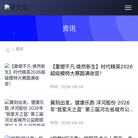
资讯
>
资讯
【重塑不凡·焕然新生】时代精英2026
超级模特大赛圆满收官！
时间：2026-08-09
冀刻出发，健康乐跑 洋河股份 2026
年“我爱天之蓝” 第三届河北省城市公
益跑邯郸站 8 月 9 日鸣枪开跑
时间：2026-08-09