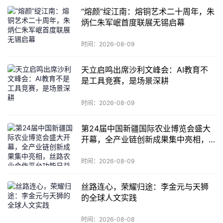
“熔颜”绽江南：熔铜艺术二十周年，朱
炳仁朱军岷首度联展无锡启幕
时间：2026-08-09
天立启鸣出席沙利文峰会：AI教育不
是工具竞赛，是场景深耕
时间：2026-08-09
第24届中国新疆国际农业博览会盛大
开幕，全产业链创新成果集中亮相，
丝路农业合作平台功能日益凸显
时间：2026-08-09
丝路连心，荣耀归途：李金元与天狮
的全球人文实践
时间：2026-08-08