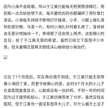
因为小海不会咀嚼，所以于江美只能每天把粥熬得稀烂，用
奶瓶一点点给他喂下去，每天要吃的药也都碾碎了用针管打
进去。小海每天持续不断地打针输液，小手、小脚上被扎得
到处是针眼，乌青一片。有时小海扎针时被扎疼了，身体就
会无意识地抽动一下，疼得狠了还会哭上两声，这些细小的
反应，给了于江美无限的希望，虽然已经欠下医院不少外
债，但夫妻俩还是再次借钱决心继续给小海治疗。
又住了1个月院后，实在再也借不到钱，于江美只能无奈带
着小海回了家，而更令她揪心的是，此时8个月大的小儿子
在县医院复查显示，心脏病没有一丝好转。不到一年的时间
因为过于操劳和担心，于江美仿佛苍老了10岁。虽然没钱去
医院，但于江美也一直没有放弃大儿子，可什么偏方土法子