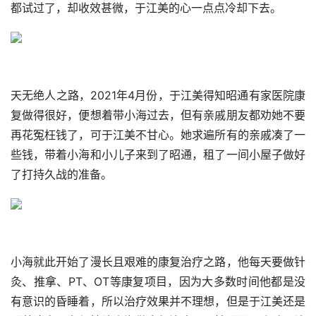
都试过了，却收效甚微，于江美的心一点点冷却下去。
天无绝人之路，2021年4月份，于江美得知昭通有家医院康
复做得很好，便想着带小海过去，但有亲戚朋友都劝她不要
再花冤枉钱了，可于江美不甘心。她求遍所有的亲戚凑了一
些钱，带着小海和小儿子来到了昭通，租了一间小屋子做好
了打持久战的准备。
小海就此开始了漫长且艰难的康复治疗之路，他每天要做针
灸、推拿、PT、OT等康复项目，因为大多数时间他都是没
有意识的昏睡着，所以治疗效果并不理想，但是于江美还是