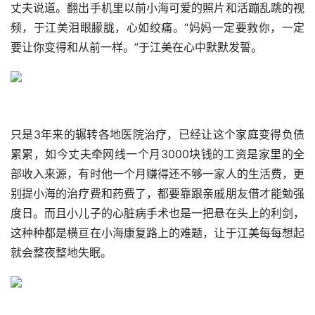
丈夫说道。翻出手机里以前小海可爱的照片和活蹦乱跳的视
频，于江美泪眼朦胧，心如绞痛。“妈妈一定要救你，一定
要让你变得和从前一样。”于江美在心中默默发誓。
只是3年来的辗转各地医院治疗，已经让这个家庭变得负债
累累，如今丈夫牵网线一个月3000块钱的工资是家里的全
部收入来源，有时他一个月赚得还不够一家人的生活费，更
别提小海的治疗费和药费了，都要靠跟亲戚朋友借才能勉强
度日。而且小儿子的心脏病手术也是一把悬在头上的利剑，
这种种都是横亘在小海康复路上的难题，让于江美每每想起
就会整夜整地失眠。