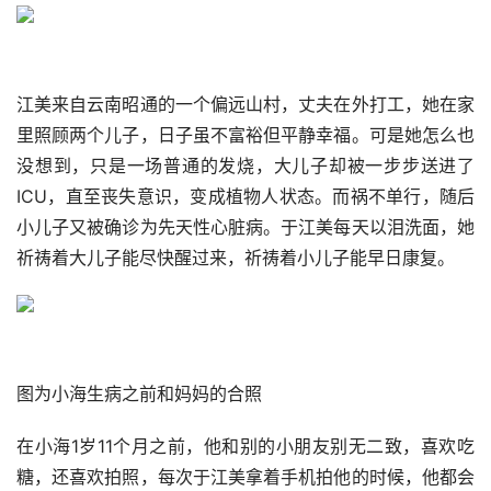
江美来自云南昭通的一个偏远山村，丈夫在外打工，她在家
里照顾两个儿子，日子虽不富裕但平静幸福。可是她怎么也
没想到，只是一场普通的发烧，大儿子却被一步步送进了
ICU，直至丧失意识，变成植物人状态。而祸不单行，随后
小儿子又被确诊为先天性心脏病。于江美每天以泪洗面，她
祈祷着大儿子能尽快醒过来，祈祷着小儿子能早日康复。
图为小海生病之前和妈妈的合照
在小海1岁11个月之前，他和别的小朋友别无二致，喜欢吃
糖，还喜欢拍照，每次于江美拿着手机拍他的时候，他都会