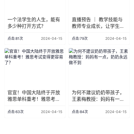
一个法学生的人生，能有
直播预告 ｜ 教学技能与
多少种打开方式？
教师专业成长，让学生爱
上你的教学（3.21，19：
30）
点击:81次
2024-04-15
点击:79次
2024-04-15
官宣！中国大陆终于开放
为何不建议奶奶带孩子，
雅思单科重考！雅思考试
王素梅教授：妈妈有一
变得更容易了？
点，奶奶永远做不到
点击:63次
2024-04-15
点击:84次
2024-04-15