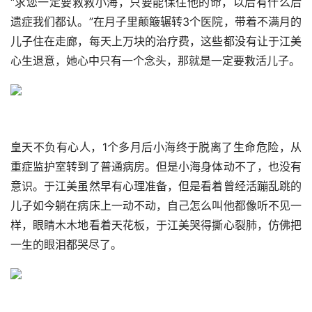
“求您一定要救救小海，只要能保住他的命，以后有什么后
遗症我们都认。”在月子里颠簸辗转3个医院，带着不满月的
儿子住在走廊，每天上万块的治疗费，这些都没有让于江美
心生退意，她心中只有一个念头，那就是一定要救活儿子。
皇天不负有心人，1个多月后小海终于脱离了生命危险，从
重症监护室转到了普通病房。但是小海身体动不了，也没有
意识。于江美虽然早有心理准备，但是看着曾经活蹦乱跳的
儿子如今躺在病床上一动不动，自己怎么叫他都像听不见一
样，眼睛木木地看着天花板，于江美哭得撕心裂肺，仿佛把
一生的眼泪都哭尽了。