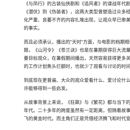
《与凤行》的古装仙侠剧和《追风者》的谍战年代
《潜伏》到《伪装者》，这两大类型曾塑造过众多
化严重、良萎不齐的内容扎堆出现，让观众早已审
的事实。
而且必须承认，播出的“天时”方面，与电影的档期
题，《山河令》《苍兰诀》也是在暑期获得巨大流量
要目标观众，在暑假期间播出，天然容易获得更多关
的工作计划焦头烂额时，也就少了观看与讨论的时
到底现在更普遍、大众的观众爱看什么、爱讨论什么
许能够得到一些启发。
从故事背景上来说，《狂飙》与《繁花》都与当下
年代。二十多年的跨度虽然有一定距离，但随着故
飞的黄金时代。而主角们正是凭借经济腾飞和时代