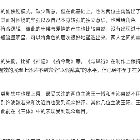
统的仙侠剧模式，缺少新意，但在此基础上，也为两位主角留出
，其面对困境的坚强以及自己本身较强的独立意识，也带给角色
都符合逻辑，彼此的守候与爱情的产生也比较自然，没有出现过
一般流量明星，可以将角色的层次很好地塑造出来，两人之间的
上的失衡，比如《神隐》《祈今朝》等，《与凤行》在制作上保
视效的展现上还达不到完全“以假乱真”的水平，但已经不至于在
。
同类剧集中也属上乘，最受关注的两位主演王一博和李沁自然不
分别饰演魏若来和沈近真也受到观众好评。其他几位主演王阳、
为此前在《三体》中的表现受到观众瞩目。