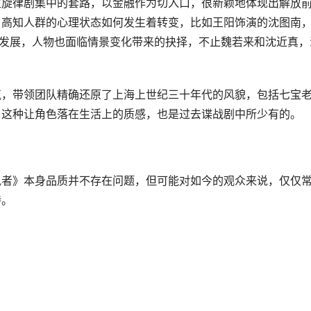
主旋律剧集中的套路，以金融作为切入口，很新颖地体现出解放
，高知人群的心理状态如何发生着转变，比如王阳饰演的沈图南
的发展，人物也面临情景变化带来的抉择，不止魏若来和沈近真，
。
气，带领团队精确还原了上海上世纪三十年代的风貌，包括七宝
。这种让角色落在生活上的质感，也是过去谍战剧中所少有的。
风者》本身品质并不存在问题，但可能对如今的观众来说，仅仅
待。