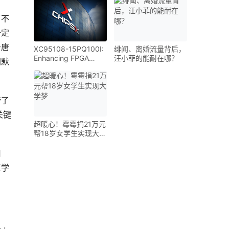
with Tailored
International
了不
Solutions
一定
于唐
XC95108-15PQ100I:
绯闻、离婚流量背后，
Enhancing FPGA
汪小菲的能耐在哪？
幽默
Solutions for
Embedded
Applications | ChipsX
持了
关键
超暖心！霉霉捐21万元
帮18岁女学生实现大学
梦
用
王学