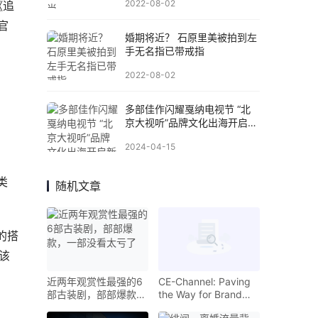
2022-08-02
《追
官
婚期将近？ 石原里美被拍到左
手无名指已带戒指
2022-08-02
多部佳作闪耀戛纳电视节 “北
京大视听”品牌文化出海开启新
篇章
2024-04-15
类
随机文章
的搭
该
近两年观赏性最强的6
CE-Channel: Paving
部古装剧，部部爆款，
the Way for Brand
一部没看太亏了
Expansion Abroad