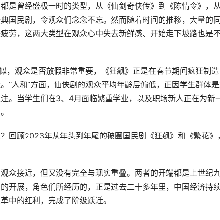
剧都是曾经盛极一时的类型，从《仙剑奇侠传》到《陈情令》，
经典国民剧，令观众们念念不忘。然而随着时间的推移，大量的
美疲劳，这两大类型在观众心中失去新鲜感、开始走下坡路也是
相似，观众是否放假非常重要，《狂飙》正是在春节期间疯狂制造
。“人和”方面，仙侠剧的观众平均年龄层偏低，正因学生群体是
注。当学生们在3、4月面临繁重学业，以及职场新人正在为新
间。
？回顾2023年从年头到年尾的破圈国民剧《狂飙》和《繁花》
的观众接近，但又没有完全与现实重叠。两者的开端都是上世纪
事的开展，角色们所经历的，正是过去二十多年里，中国经济持
变革中的红利，完成了阶级跃迁。