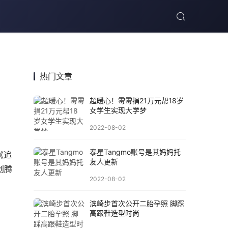
热门文章
超暖心！霉霉捐21万元帮18岁
女学生实现大学梦
2022-08-02
泰星Tangmo账号是其妈妈托
《追
友人更新
创腾
2022-08-02
滨崎步首次公开二胎孕照 脚踩
高跟鞋造型时尚