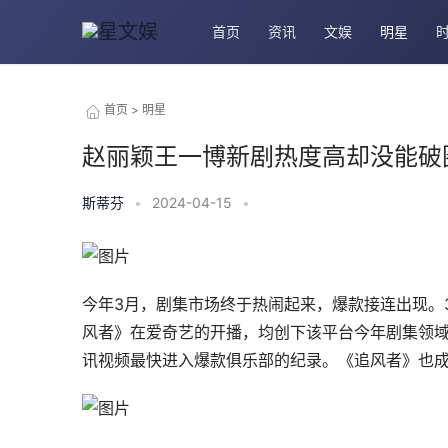
首页
资讯
文娱
明星
首页
>
明星
赵丽颖王一博新剧热度高却没能破
斯蒂芬
•
2024-04-15
•
今年3月，剧集市场终于热闹起来，爆款接连出现。3
风者》在爱奇艺的开播，均创下该平台今年剧集领域的
讯视频最快进入爆款俱乐部的纪录。《追风者》也