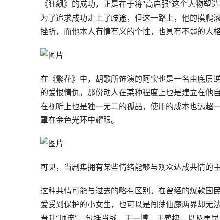
《狂飙》的成功，正是在于将“高启强”这个人物塑
为了追求成功走上了歧途，但这一路上，他的摸爬
挫折，而他本人有情有义的个性，也具有不弱的人
在《繁花》中，胡歌所饰演的阿宝也是一名由底层
的爱恨情仇，那份动人在某种程度上也是建立在他
在视听上也是独一无二的孤品，使用的成本也远超
罩在金色光环中耀眼。
可见，当剧集拥有某些情绪能够与观众达成共情的
这种共情可能与过去的略有区别。在曾经的爆款国
爱受到保护的小女生，也可以是闯荡仙魔两界却无
晋升“顶流”，包括肖战、王一博、王鹤棣，以及更