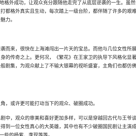
造地格外成功，让观众充分跟随他走完了从底层逆袭的一生。虽然
滚打都格外真实且生动，每次踏上一级台阶，都伴随了许多的艰
格魅力。
逆袭而来，很快在上海滩闯出一片天的宝总。而他与几位女性所
自身的传奇之上。更何况，《繁花》在王家卫的执导下风格化显
一般剧集，为观众献上了不输大银幕的视听盛宴，主角们也都仿
主角，或许更可能打动当下的观众、破圈成功。
民剧中，观众的审美和喜好更加多样，可以是穿越回古代与王爷
法得到一位女性真心的大英雄，其中也有不少破圈国民剧让主演
早一些的杨紫、李现等等。