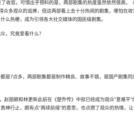
迎来了收官。可惜出乎预料的是，两部剧集的热度虽然依然很高，
得众多观众的追捧，但这两部看上去十分热闹的剧集，哪怕在收
出什么热梗，成为引领各大社交媒体的国民级剧集。
观众，究竟爱看什么？
都是7点多，两部剧集都是制作精良、故事不错，是国产剧集同
”，赵丽颖和林更新此前在《楚乔传》中就已经成为观众“意难平”
真神行止，颇有点“再续前缘”的意思，也点燃了观众的热情，让