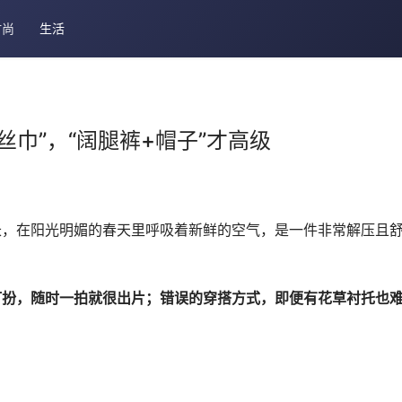
时尚
生活
丝巾”，“阔腿裤+帽子”才高级
长，在阳光明媚的春天里呼吸着新鲜的空气，是一件非常解压且
打扮，随时一拍就很出片；错误的穿搭方式，即便有花草衬托也