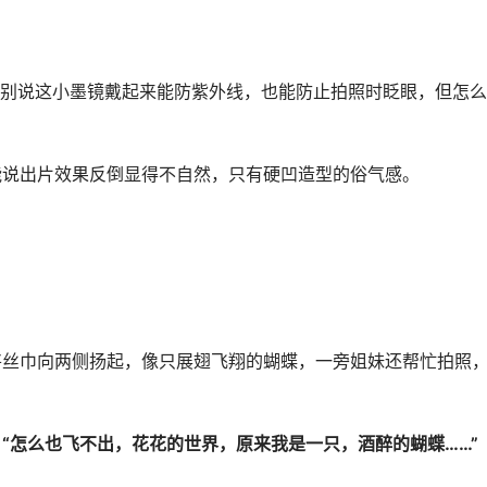
别说这小墨镜戴起来能防紫外线，也能防止拍照时眨眼，但怎么
能说出片效果反倒显得不自然，只有硬凹造型的俗气感。
将丝巾向两侧扬起，像只展翅飞翔的蝴蝶，一旁姐妹还帮忙拍照
：
“怎么也飞不出，花花的世界，原来我是一只，酒醉的蝴蝶……”