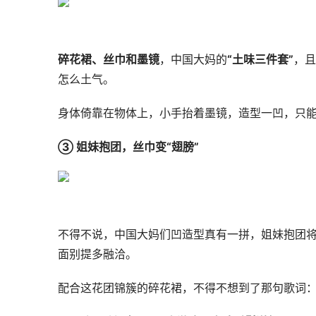
碎花裙、丝巾和墨镜
，中国大妈的
“土味三件套”
，且
怎么土气。
身体倚靠在物体上，小手抬着墨镜，造型一凹，只
③ 姐妹抱团，丝巾变“翅膀”
不得不说，中国大妈们凹造型真有一拼，姐妹抱团
面别提多融洽。
配合这花团锦簇的碎花裙，不得不想到了那句歌词