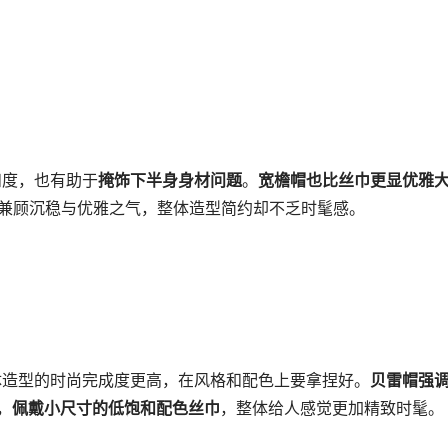
和度，也有助于
掩饰下半身身材问题
。
宽檐帽也比丝巾更显优雅
，兼顾沉稳与优雅之气，整体造型简约却不乏时髦感。
体造型的时尚完成度更高，在风格和配色上要拿捏好。
贝雷帽强
，
佩戴小尺寸的低饱和配色丝巾
，整体给人感觉更加精致时髦。