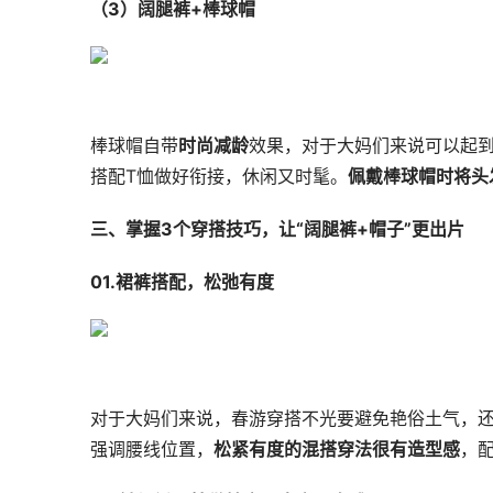
（3）阔腿裤+棒球帽
棒球帽自带
时尚减龄
效果，对于大妈们来说可以起
搭配T恤做好衔接，休闲又时髦。
佩戴棒球帽时将头
三、掌握3个穿搭技巧，让“阔腿裤+帽子”更出片
01.裙裤搭配，松弛有度
对于大妈们来说，春游穿搭不光要避免艳俗土气，
强调腰线位置，
松紧有度的混搭穿法很有造型感
，