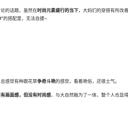
讨论的话题，虽然在
时尚元素盛行的当下
，大妈们的穿搭有所改
”
的搭配里，无法自拔~
，总感觉有种跟花草
争奇斗艳
的感觉，看着艳俗，还很土气。
很有画面感，但没有时尚感
，与大自然融为了一体，整个人也显