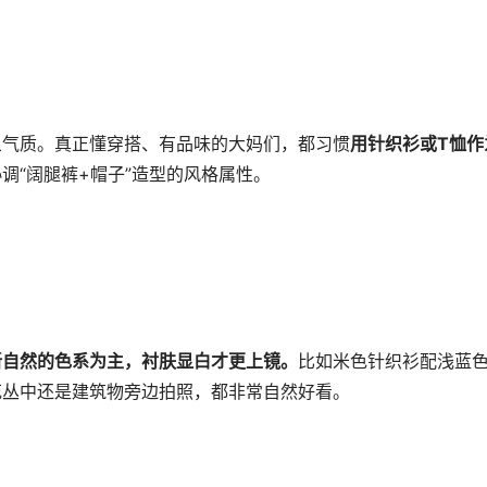
象气质。真正懂穿搭、有品味的大妈们，都习惯
用针织衫或T恤作
调“阔腿裤+帽子”造型的风格属性。
新自然的色系为主，衬肤显白才更上镜。
比如米色针织衫配浅蓝
花丛中还是建筑物旁边拍照，都非常自然好看。