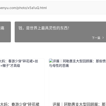
wenyu.com/photo/x5a1uQ.html
悲痛
钱，是世界上最具灵性的东西！
下一篇
大妈：春游少穿“碎花裙
评展｜珂勒惠支大型回顾展：那