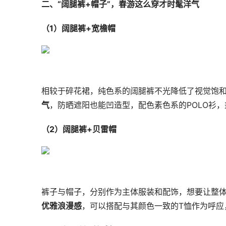
二、“阔腿裤+帽子”，春游这么穿才时髦洋气
（1）阔腿裤+宽檐帽
相较于碎花裙，纯色系的阔腿裤不光降低了视觉饱
气
，防晒遮阳也能凹造型，配色素色系的POLO衫
（2）阔腿裤+贝雷帽
裤子与帽子，分别作为主体服装和配饰，想要让整
优雅浪漫感
，可以搭配与其颜色一致的T恤作为呼应