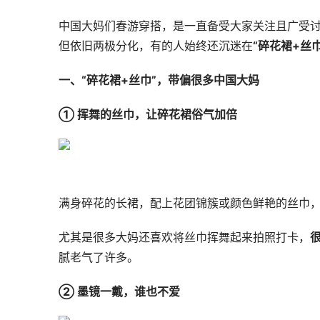
中国大妈们春游穿搭，是一直备受大家关注且广受
但依旧两极分化，有的人始终还沉迷在
“碎花裙+丝巾
一、“碎花裙+丝巾”，带偏很多中国大妈
① 挥舞的丝巾，让碎花裙俗气加倍
满身碎花的长裙，配上花团锦簇或颜色鲜艳的丝巾
尤其是很多大妈还喜欢将丝巾挥舞起来拍照打卡，
腻老气了许多。
② 墨镜一戴，谁也不爱