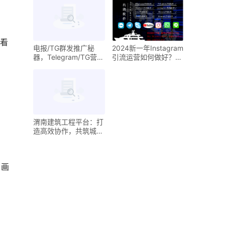
看
电报/TG群发推广秘
2024新一年Instagram
器，Telegram/TG营销
引流运营如何做好？
自动群发软件，TG/纸
ins独家营销秘籍请查
飞机引流高手秘籍
收
渭南建筑工程平台：打
造高效协作，共筑城市
新篇章
，画