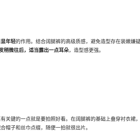
到
显年轻
的作用。结合阔腿裤的高级质感，避免造型存在装嫩嫌
发稍微往后，适当露出一点耳朵
，造型感更强。
还有关键的一点就是要拍照好看。在阔腿裤的基础上叠穿衬衣裙
配合帽子和丝巾点缀，随便一拍就很出片。