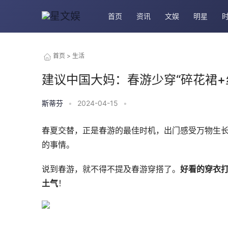
首页
资讯
文娱
明星
首页
>
生活
建议中国大妈：春游少穿“碎花裙+
斯蒂芬
•
2024-04-15
•
春夏交替，正是春游的最佳时机，出门感受万物生
的事情。
说到春游，就不得不提及春游穿搭了。
好看的穿衣
土气
！