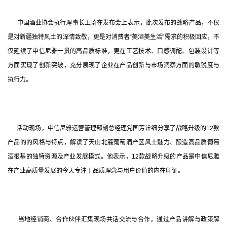
      中国酒业协会执行理事长王琦在发布会上表示，此次发布的战略产品，不仅
是对新疆独特风土的深情致敬，更是对消费者“美酒美生活”需求的积极回应，不
仅延续了中信尼雅一贯的高品质标准，更在工艺技术、口感调配、包装设计等
方面实现了创新突破，充分展现了企业在产品创新与市场洞察方面的敏锐度与
执行力。
      活动现场，中信尼雅运营管理部副总经理党国芳详细分享了战略升级的12款
产品的的风格与特点，解读了天山北麓葡萄酒产区风土魅力、酿造高品质葡萄
酒根基的独特资源及产业发展模式。他表示，12款战略升级的产品是中信尼雅
在产业高质量发展的今天专注于品质理念与用户价值的内在印证。
      当地经销商、合作伙伴汇集现场共话交流与合作，通过产品讲解与政策解