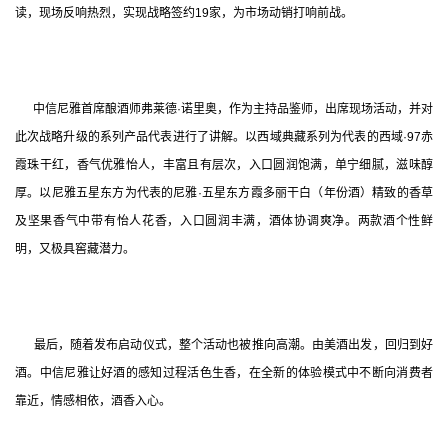
读，现场反响热烈，实现战略签约19家，为市场动销打响前战。
      中信尼雅首席酿酒师弗莱德·诺里奥，作为主持品鉴师，出席现场活动，并对
此次战略升级的系列产品代表进行了讲解。以西域典藏系列为代表的西域·97赤
霞珠干红，香气优雅怡人，丰富且有层次，入口圆润饱满，单宁细腻，滋味醇
厚。以尼雅五星东方为代表的尼雅·五星东方霞多丽干白（年份酒）精致的香草
及坚果香气中带有怡人花香，入口圆润丰满，酒体协调爽净。两款酒个性鲜
明，又极具窖藏潜力。
      最后，随着发布启动仪式，整个活动也被推向高潮。由美酒出发，回归到好
酒。中信尼雅让好酒的感知过程活色生香，在全新的体验模式中不断向消费者
靠近，情感相依，酒香入心。