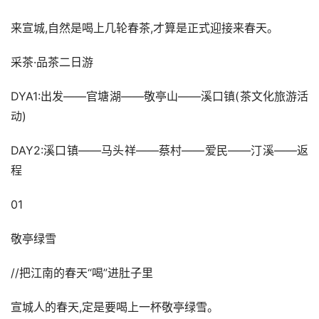
来宣城,自然是喝上几轮春茶,才算是正式迎接来春天。
采茶·品茶二日游
DYA1:出发——官塘湖——敬亭山——溪口镇(茶文化旅游活
动)
DAY2:溪口镇——马头祥——蔡村——爱民——汀溪——返
程
01
敬亭绿雪
//把江南的春天“喝”进肚子里
宣城人的春天,定是要喝上一杯敬亭绿雪。