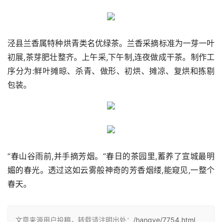
泾县兰香属特种烘青类名优绿茶。兰香采摘标准为一芽一叶
初展,茶芽肥壮整齐。上午采,下午制,连夜做成干茶。制作工
序分为:鲜叶摊晾、杀青、做形、初烘、摊凉、复烘和拣剔
包装。
“春山谷雨前,并手摘芳烟。”春日的茶园里,蓄养了宣城最明
媚的春光。透过这如云雾般神奇的芳香烟缕,能窥见,一整个
春天。
文章来源用户投稿，转载请注明出处：
/hangye/7754.html