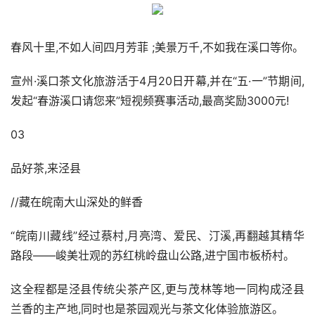
春风十里,不如人间四月芳菲 ;美景万千,不如我在溪口等你。
宣州·溪口茶文化旅游活于4月20日开幕,并在“五·一”节期间,
发起“春游溪口请您来”短视频赛事活动,最高奖励3000元!
03
品好茶,来泾县
//藏在皖南大山深处的鲜香
“皖南川藏线”经过蔡村,月亮湾、爱民、汀溪,再翻越其精华
路段——峻美壮观的苏红桃岭盘山公路,进宁国市板桥村。
这全程都是泾县传统尖茶产区,更与茂林等地一同构成泾县
兰香的主产地,同时也是茶园观光与茶文化体验旅游区。