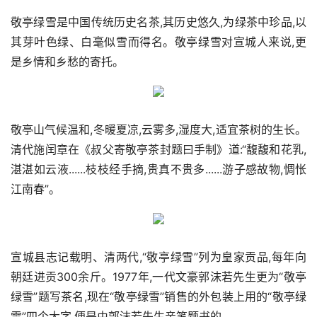
敬亭绿雪是中国传统历史名茶,其历史悠久,为绿茶中珍品,以
其芽叶色绿、白毫似雪而得名。敬亭绿雪对宣城人来说,更
是乡情和乡愁的寄托。
敬亭山气候温和,冬暖夏凉,云雾多,湿度大,适宜茶树的生长。
清代施闰章在《叔父寄敬亭茶封题曰手制》道:“馥馥和花乳,
湛湛如云液......枝枝经手摘,贵真不贵多......游子感故物,惆怅
江南春”。
宣城县志记载明、清两代,“敬亭绿雪”列为皇家贡品,每年向
朝廷进贡300余斤。1977年,一代文豪郭沫若先生更为“敬亭
绿雪”题写茶名,现在“敬亭绿雪”销售的外包装上用的“敬亭绿
雪”四个大字,便是由郭沫若先生亲笔题书的。