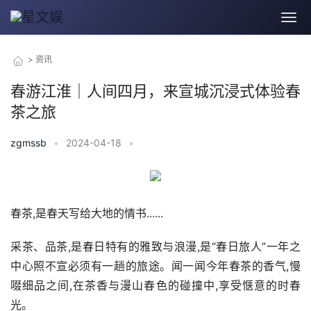
>
资讯
春游江淮｜人间四月，来宣城沉浸式体验春
茶之旅
zgmssb
•
2024-04-18
•
春茶,是春天写给大地的情书......
采茶、品茶,是春日特有的雅致与浪漫,是“春日旅人”一年之
中心照不宣必须有一趟的旅途。闻一闻今年春茶的香气,慢
啜细品之间,在茶香与漫山春色的碰撞中,享受惬意的时春
光。