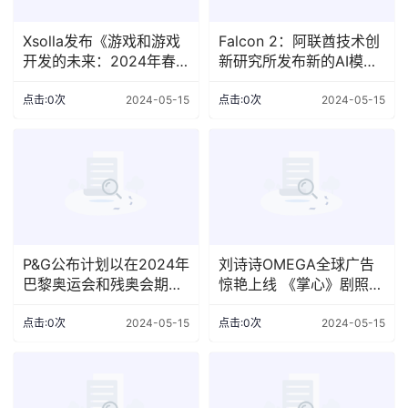
Xsolla发布《游戏和游戏
Falcon 2：阿联酋技术创
开发的未来：2024年春
新研究所发布新的AI模型
季指标和未来趋势初步分
系列，性能优于Meta的新
析》季度洞察报告
Llama 3
点击:0次
2024-05-15
点击:0次
2024-05-15
P&G公布计划以在2024年
刘诗诗OMEGA全球广告
巴黎奥运会和残奥会期间
惊艳上线 《掌心》剧照眼
重点展示卓越品牌
神清冷感拉满
点击:0次
2024-05-15
点击:0次
2024-05-15