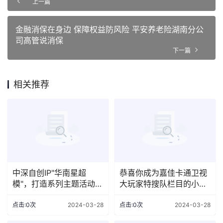
上一篇
金融消保在身边 保障权益防风险 平安养老险湖南分公
司高管说消保
下一篇
相关推荐
中深自创IP"华南星超
恭喜你成为嘉佳卡通卫视
模"，打造系列主题活动助
大玩家特搜队栏目的小小
力小超模的进阶之路
特搜员！
点击:0次
2024-03-28
点击:0次
2024-03-28