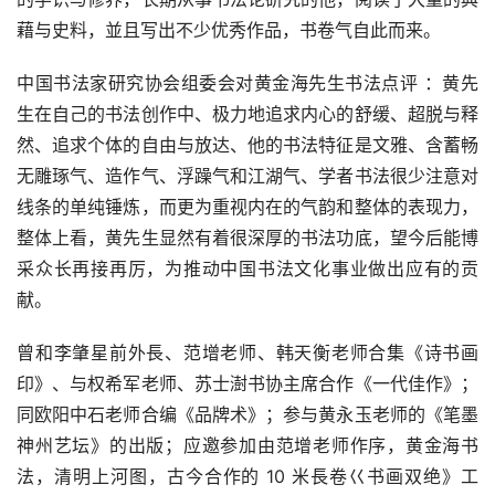
藉与史料，並且写出不少优秀作品，书卷气自此而来。
中国书法家研究协会组委会对黄金海先生书法点评 ：黄先
生在自己的书法创作中、极力地追求内心的舒缓、超脱与释
然、追求个体的自由与放达、他的书法特征是文雅、含蓄畅
无雕琢气、造作气、浮躁气和江湖气、学者书法很少注意对
线条的单纯锤炼，而更为重视内在的气韵和整体的表现力，
整体上看，黄先生显然有着很深厚的书法功底，望今后能博
采众长再接再厉，为推动中国书法文化事业做出应有的贡
献。
曾和李肇星前外長、范增老师、韩天衡老师合集《诗书画
印》、与权希军老师、苏士澍书协主席合作《一代佳作》；
同欧阳中石老师合编《品牌术》；参与黄永玉老师的《笔墨
神州艺坛》的出版；应邀参加由范增老师作序，黄金海书
法，清明上河图，古今合作的 10 米長卷巜书画双绝》工