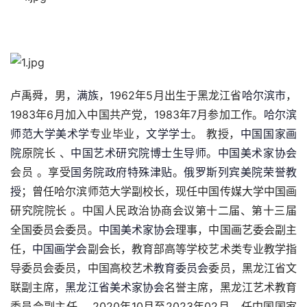
卢禹舜，男，
满族
，1962年5月出生于黑龙江省
哈尔滨市
，
1983年6月加入中国共产党，1983年7月参加工作。
哈尔滨
师范大学
美术学
专业毕业，
文学学士
。 教授，
中国国家画
院
原院长 、
中国艺术研究院
博士生导师
。
中国美术家协会
会员 。享受
国务院政府特殊津贴
。
俄罗斯
列宾美院
荣誉教
授
；曾任哈尔滨师范大学副校长，现任中国传媒大学中国画
研究院院长 。中国人民政治协商会议第十二届、第十三届
全国委员会委员。
中国美术家协会
理事，中国画艺委会副主
任，
中国画学会
副会长，教育部高等学校艺术类专业教学指
导委员会委员，中国高校艺术
教育委员会
委员，黑龙江省文
联副主席，
黑龙江省美术家协会
名誉主席，黑龙江艺术教育
委员会副主任。 2020年10月至2023年02月，任中国国家