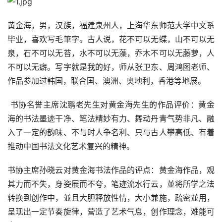
黄金海，男，汉族，福建泉州人，上海华东师范大学中文系
毕业，喜欢写毛筆字。古人说，花不可以无蝶，山不可以无
泉，石不可以无苔，水不可以无藻，乔木不可以无藤萝，人
不可以无癖。写字就是我的好，师从张卫东、周鸿图老师、
作品参加过韩国，联合国、澳洲、奥地利，香港等地展。
 书协名誉主席沈鹏老先生对黄金海先生的作品评价：黄金
海的书法墨迹干净、笔法精妙有力、舞动丹青气势非凡、融
入了一定的韵味、不与时人争名利、只与古人攀高低、有着
推动中国书法文化艺术复兴的精神。
书协主席孙晓云对黄金海书法作品的评点：黄金海作品，观
其力而不失，身姿展而不夸，笔迹流水行云，並将所学之法
转换到创作中，並且大胆释放性情，大小兼施，疏密並用，
呈现出一定节奏旋律，营造了艺术气息，创作理念，难能可