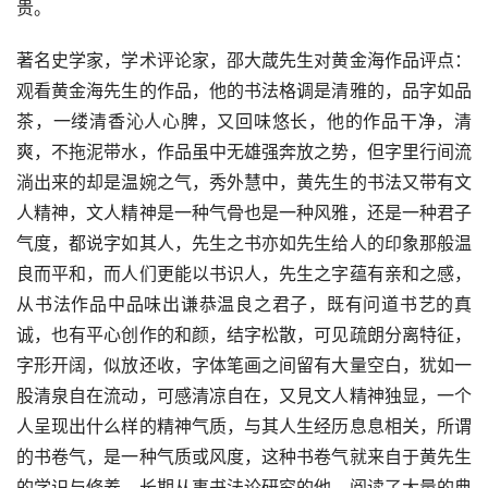
贵。
著名史学家，学术评论家，邵大葴先生对黄金海作品评点：
观看黄金海先生的作品，他的书法格调是清雅的，品字如品
茶，一缕清香沁人心脾，又回味悠长，他的作品干净，清
爽，不拖泥带水，作品虽中无雄强奔放之势，但字里行间流
淌出来的却是温婉之气，秀外慧中，黄先生的书法又带有文
人精神，文人精神是一种气骨也是一种风雅，还是一种君子
气度，都说字如其人，先生之书亦如先生给人的印象那般温
良而平和，而人们更能以书识人，先生之字蕴有亲和之感，
从书法作品中品味出谦恭温良之君子，既有问道书艺的真
诚，也有平心创作的和颜，结字松散，可见疏朗分离特征，
字形开阔，似放还收，字体笔画之间留有大量空白，犹如一
股清泉自在流动，可感清凉自在，又見文人精神独显，一个
人呈现出什么样的精神气质，与其人生经历息息相关，所谓
的书卷气，是一种气质或风度，这种书卷气就来自于黄先生
的学识与修养，长期从事书法论研究的他，阅读了大量的典