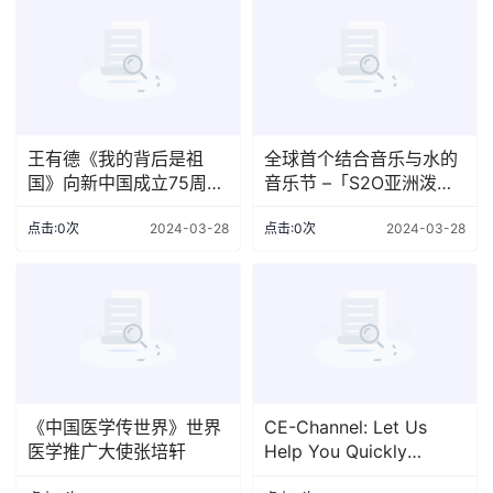
王有德《我的背后是祖
全球首个结合音乐与水的
国》向新中国成立75周年
音乐节 –「S2O亚洲泼水
致敬
音乐节 – 香港站」载誉归
来 约定大家6月8及9日端
点击:0次
2024-03-28
点击:0次
2024-03-28
午节长周末中环海滨活动
空间不湿不散！
《中国医学传世界》世界
CE-Channel: Let Us
医学推广大使张培轩
Help You Quickly
Acquire Overseas